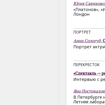
Юлия Савиковс
«Платонов», «
Лондон
ПОРТРЕТ
Анна Сологуб.
О
Портрет актр
ПЕРЕКРЕСТОК
«Спектакль — р
Интервью с р
Яна Постовалов
В Петербурге 
Летняя лабора