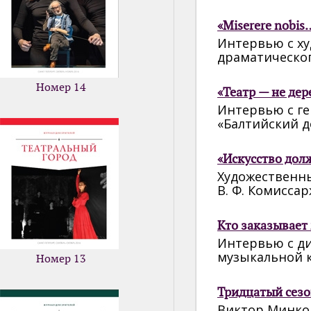
«Miserere nobis
Интервью с х
драматическо
Номер 14
«Театр — не дер
Интервью с г
«Балтийский 
«Искусство дол
Художественн
В. Ф. Комисса
Кто заказывает
Интервью с ди
музыкальной
Номер 13
Тридцатый сезо
Виктор Минко