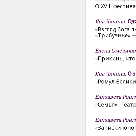
О XVIII фести
Яна Чичина.
Од
«Взгляд бога 
«Трибуэнье» 
Елена Омеличк
«Прикинь, что
Яна Чичина.
О з
«Ромул Велики
Елизавета Ронг
«Семья». Теат
Елизавета Ронг
«Записки юног