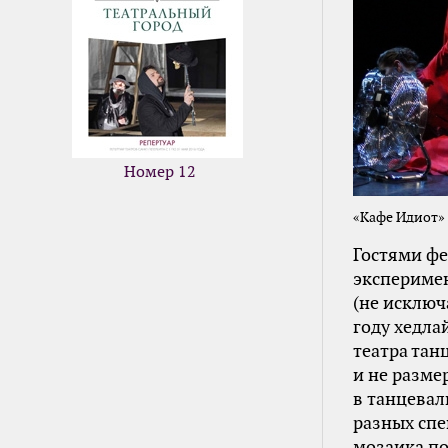
Номер 12
«Кафе Идиот» 
Гостями фе
экспериме
(не исключ
году хедла
театра тан
и не разме
в танцевал
разных спе
мозаика по