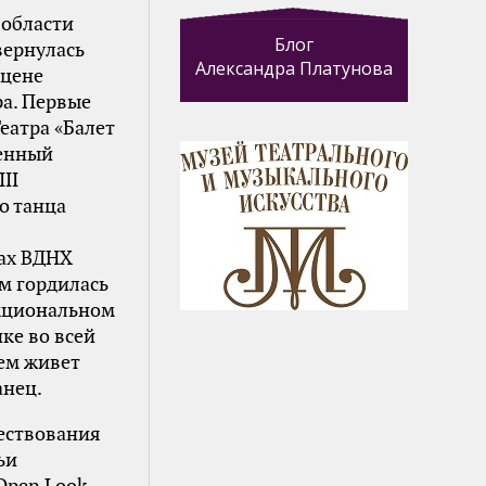
 области
Блог
вернулась
Александра Платунова
сцене
ра. Первые
Театра «Балет
енный
II
о танца
ах ВДНХ
м гордилась
нкциональном
ке во всей
чем живет
анец.
ществования
ьи