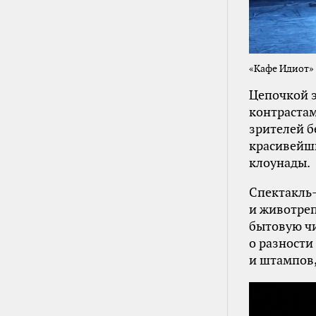
«Кафе Идиот» 
Цепочкой 
контрастам
зрителей б
красивейши
клоунады.
Спектакль-
и животреп
бытовую чи
о разности
и штампов