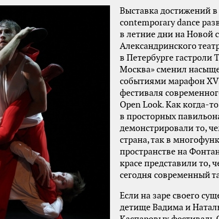
Выставка достижений в
contemporary dance раз
в летние дни на Новой 
Александринского теат
в Петербурге гастроли 
Москва» сменил насыщ
событиями марафон XVI
фестиваля современног
Open Look. Как когда-то
в просторных павильон
демонстрировали то, че
страна, так в многофу
пространстве на Фонтан
красе представили то, 
сегодня современный т
Если на заре своего су
детище Вадима и Натал