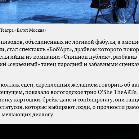
Театра «Балет Москва»
эпизодов, объединенных не логикой фабулы, а эмоц
и, стал спектакль «Боб’Арт», драйвом которого поко
ельгийцы из компании «Опинион публик», разбавив
й «серьезный» танец пародией и забавными сценка
коллаж сцен, скрепленных желанием говорить об а
ещущем, показало вологодское трио O’She TheARTe
стку картошки, брейк-данс и contemporary, они тан
 статусов, которые выбирают люди, о прочности рам
, мешающих диалогу.