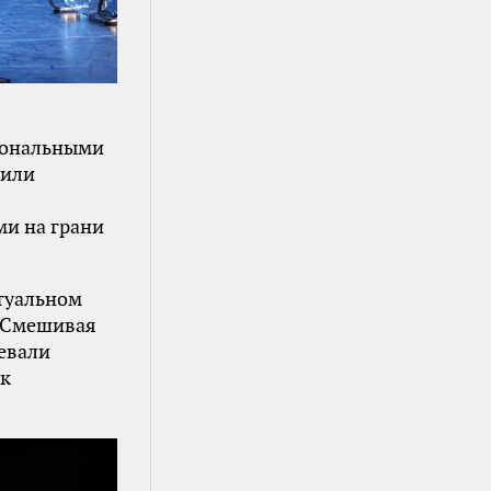
иональными
рили
ми на грани
ктуальном
. Смешивая
цевали
ок