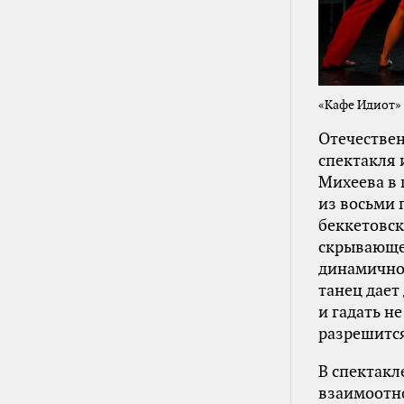
«Кафе Идиот» 
Отечествен
спектакля 
Михеева в 
из восьми 
беккетовск
скрывающее
динамично
танец дает
и гадать не
разрешится
В спектакл
взаимоотн