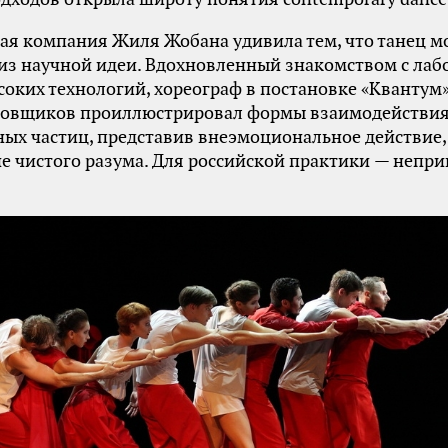
я компания Жиля Жобана удивила тем, что танец м
из научной идеи. Вдохновленный знакомством с лаб
оких технологий, хореограф в постановке «Кванту
цовщиков проиллюстрировал формы взаимодействи
ых частиц, представив внеэмоциональное действие, 
 чистого разума. Для российской практики — непр