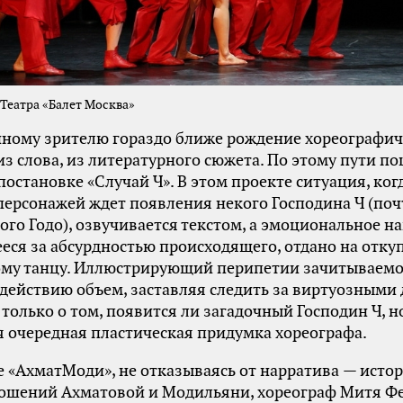
Театра «Балет Москва»
ному зрителю гораздо ближе рождение хореографич
из слова, из литературного сюжета. По этому пути п
постановке «Случай Ч». В этом проекте ситуация, ко
персонажей ждет появления некого Господина Ч (поч
ого Годо), озвучивается текстом, а эмоциональное н
ся за абсурдностью происходящего, отдано на отку
му танцу. Иллюстрирующий перипетии зачитываемо
 действию объем, заставляя следить за виртуозными
 только о том, появится ли загадочный Господин Ч, но
 очередная пластическая придумка хореографа.
е «АхматМоди», не отказываясь от нарратива — исто
ошений Ахматовой и Модильяни, хореограф Митя Ф