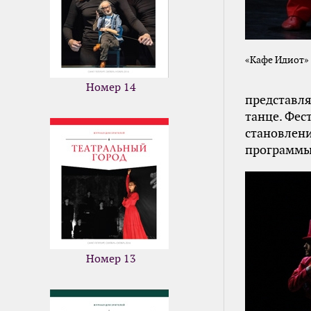
«Кафе Идиот» 
Номер 14
представл
танце. Фес
становлен
программы 
Номер 13