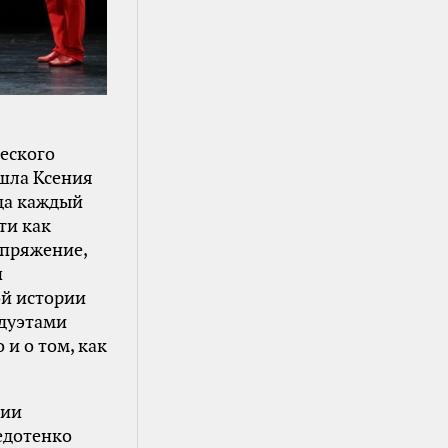
еского
ошла Ксения
гда каждый
ти как
апряжение,
п
й истории
 дуэтами
 и о том, как
рии
едотенко