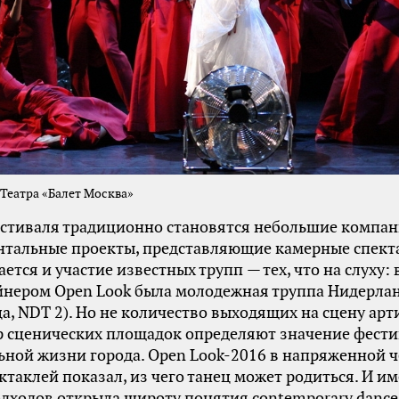
Театра «Балет Москва»
стиваля традиционно становятся небольшие компан
нтальные проекты, представляющие камерные спект
ается и участие известных трупп — тех, что на слуху:
йнером Open Look была молодежная труппа Нидерла
ца, NDT 2). Но не количество выходящих на сцену арт
р сценических площадок определяют значение фест
ьной жизни города. Open Look-2016 в напряженной ч
ктаклей показал, из чего танец может родиться. И им
дходов открыла широту понятия contemporary dance