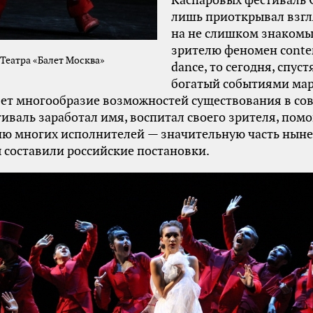
Каспаровых фестиваль 
лишь приоткрывал взгл
на не слишком знакомы
зрителю феномен conte
Театра «Балет Москва»
dance, то сегодня, спустя
богатый событиями ма
яет многообразие возможностей существования в с
тиваль заработал имя, воспитал своего зрителя, помо
ию многих исполнителей — значительную часть нын
составили российские постановки.