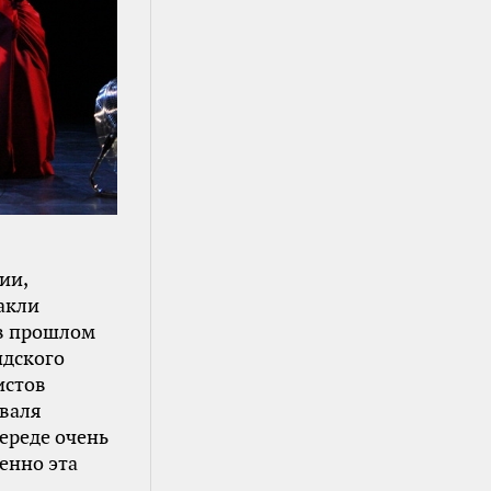
ии,
акли
 в прошлом
ндского
истов
иваля
ереде очень
енно эта
.