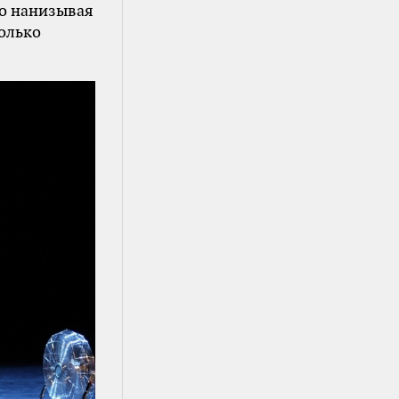
но нанизывая
только