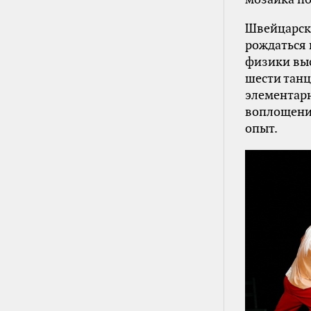
Швейцарска
рождаться 
физики выс
шести тан
элементарн
воплощение
опыт.