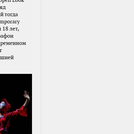
Open Look
яд
й тогда
mporary
 18 лет,
рафон
овременном
г
ешней