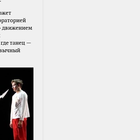
ожет
ораторией
м» движением
я
где танец —
ивычный