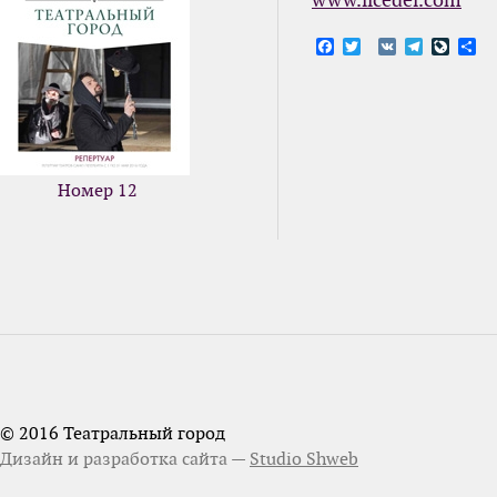
www.licedei.com
Facebook
Twitter
VK
Telegram
LiveJ
От
Номер 12
© 2016 Театральный город
Дизайн и разработка сайта —
Studio Shweb