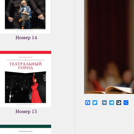
Номер 14
Facebook
Twitter
VK
Telegram
LiveJ
От
Номер 13