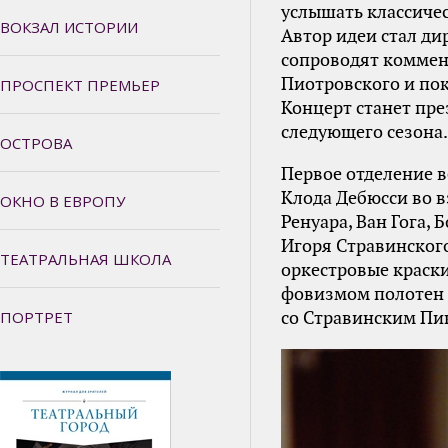
услышать классиче
ВОКЗАЛ ИСТОРИИ
Автор идеи стал д
сопроводят коммен
Пиотровского и пок
ПРОСПЕКТ ПРЕМЬЕР
Концерт станет пр
следующего сезона.
ОСТРОВА
Первое отделение 
Клода Дебюсси во в
ОКНО В ЕВРОПУ
Ренуара, Ван Гога, 
Игоря Стравинского
ТЕАТРАЛЬНАЯ ШКОЛА
оркестровые краск
фовизмом полотен М
ПОРТРЕТ
со Стравинским Пик