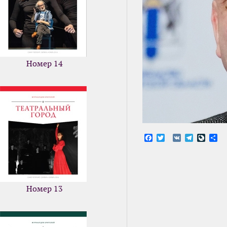
Номер 14
Facebook
Twitter
VK
Telegram
LiveJ
От
Номер 13