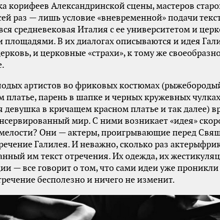
ка корифеев Александринской сцены, мастеров старо
сей раз — лишь условие «вневременной» подачи текст
 вся средневековая Италия с ее университетом и цер
и площадями. В их диалогах описываются и идея Гали
 церковь, и церковные «страхи», к тому же своеобраз
е.
лодых артистов во фриковых костюмах (рыжебороды
м платье, парень в шапке и черных кружевных чулках
 девушка в кричащем красном платье и так далее) 
онсервированный мир. С ними возникает «идея» скор
смелости? Они — актеры, проигрывающие перед Св
речение Галилея. И неважно, сколько раз актерыфри
нный им текст отречения. Их одежда, их жестикуляц
ии — все говорит о том, что сами идеи уже проникли 
отречение бесполезно и ничего не изменит.