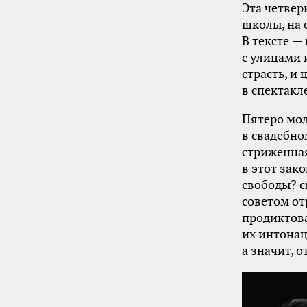
Эта четвер
школы, на 
В тексте —
с улицами 
страсть, и
в спектакл
Пятеро мо
в свадебно
стриженная
в этот зак
свободы? 
советом от
продиктова
их интонац
а значит, 