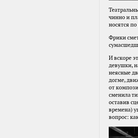
Театральны
чинно и п
носятся по
Фрики смет
сумасшедш
И вскоре э
девушки, 
неясные дв
догме, дви
от компози
сменила ти
оставив сц
времена) у
вопрос: ка