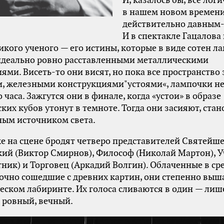
И, казалось бы, все лог
в нашем новом времени
действительно давным-
И в спектакле Гацалова 
икого ученого — его истины, которые в виде сотен л
идеально ровно расставленными металлическими
ями. Висеть-то они висят, но пока все пространство
, железными конструкциями"устоями«, лампочки не
 часа. Зажгутся они в финале, когда «устои» в образе
ких кубов утонут в темноте. Тогда они засияют, стан
ным источником света.
е на сцене бродят четверо представителей Святейше
ий (Виктор Смирнов), Философ (Николай Мартон), 
ник) и Торговец (Аркадий Волгин). Облаченные в с
очно сошедшие с древних картин, они степенно вы
еском лабиринте. Их голоса сливаются в один — ли
 ровный, вечный.