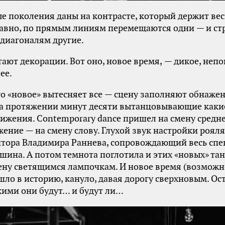
е поколения даны на контрасте, который держит вес
лавно, по прямым линиям перемещаются одни — и ст
 диагоналям другие.
ают декорации. Вот оно, новое время, — дикое, непо
ее.
то «новое» вытесняет все — сцену заполняют обнаже
на протяжении минут десяти вытанцовывающие каки
ижения. Contemporary dance пришел на смену средн
жение — на смену слову. Глухой звук настройки рояля
тора Владимира Раннева, сопровождающий весь спе
шина. А потом темнота поглотила и этих «новых» та
ену светящимся лампочкам. И новое время (возможн
шло в историю, кануло, давая дорогу сверхновым. Ос
кими они будут… и будут ли…