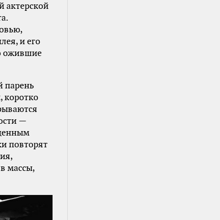
й актерской
а.
ковью,
лея, и его
но ожившие
й парень
, коротко
врываются
ости —
ященным
ки повторят
ия,
в массы,