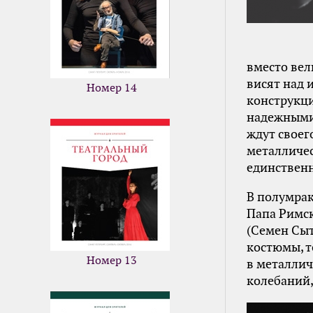
вместо вел
висят над 
Номер 14
конструкци
надежными
ждут своего
металличес
единствен
В полумрак
Папа Римск
(Семен Сыт
костюмы, т
Номер 13
в металлич
колебаний,