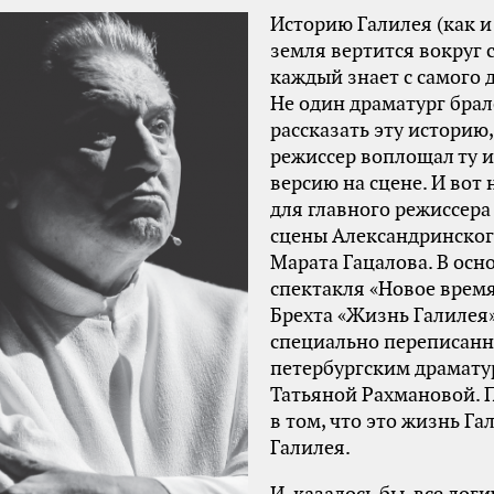
Историю Галилея (как и 
земля вертится вокруг 
каждый знает с самого д
Не один драматург брал
рассказать эту историю,
режиссер воплощал ту 
версию на сцене. И вот 
для главного режиссера
сцены Александринског
Марата Гацалова. В осно
спектакля «Новое время
Брехта «Жизнь Галилея»
специально переписанн
петербургским драмату
Татьяной Рахмановой. 
в том, что это жизнь Га
Галилея.