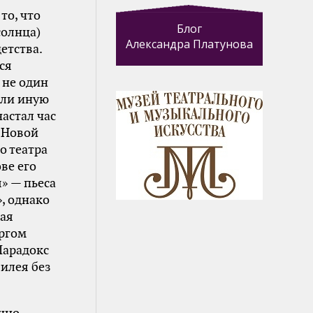
то, что
Блог
солнца)
Александра Платунова
етства.
ся
 не один
или иную
настал час
 Новой
о театра
ве его
» — пьеса
, однако
ая
ргом
Парадокс
лилея без