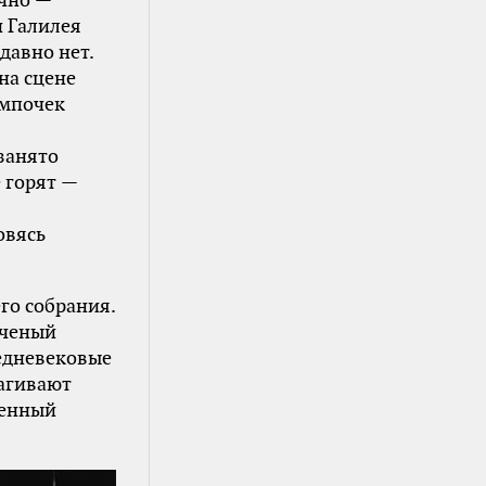
ично —
 Галилея
давно нет.
на сцене
ампочек
 занято
 горят —
овясь
го собрания.
Ученый
редневековые
шагивают
шенный