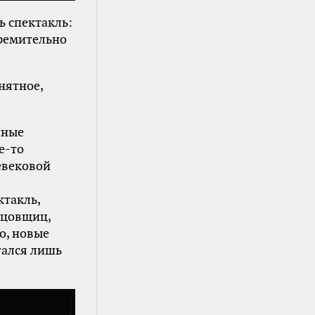
ь спектакль:
ремительно
нятное,
нные
е-то
евековой
ктакль,
нцовщиц,
о, новые
тался лишь