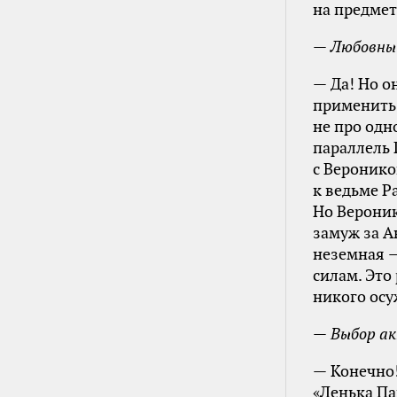
на предмет
— Любовный
— Да! Но о
применить 
не про одн
параллель 
с Веронико
к ведьме Р
Но Вероник
замуж за А
неземная —
силам. Это
никого осу
— Выбор ак
— Конечно!
«Ленька Па