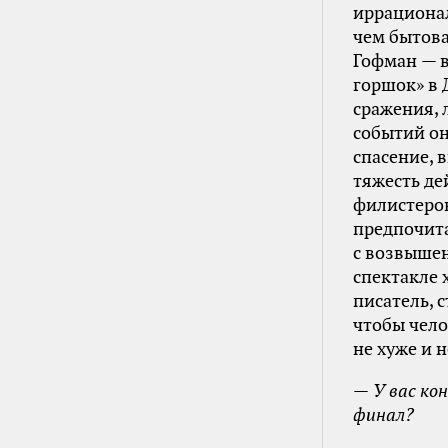
иррационал
чем бытова
Гофман — в
горшок» в 
сражения, 
событий он
спасение, 
тяжесть де
филистеров
предпочита
с возвышен
спектакле 
писатель, 
чтобы чело
не хуже и 
— У вас ко
финал?