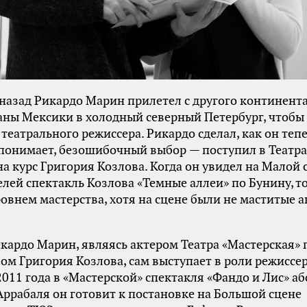
 назад Рикардо Марин прилетел с другого континента
ны Мексики в холодный северный Петербург, чтобы
театрального режиссера. Рикардо сделал, как он теп
понимает, безошибочный выбор — поступил в Театр
а курс Григория Козлова. Когда он увидел на Малой 
лей спектакль Козлова «Темные аллеи» по Бунину, т
овнем мастерства, хотя на сцене были не маститые а
.
кардо Марин, являясь актером Театра «Мастерская» 
ом Григория Козлова, сам выступает в роли режиссер
011 года в «Мастерской» спектакля «Фандо и Лис» аб
ррабаля он готовит к постановке на Большой сцене