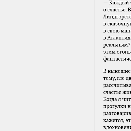
— Каждый з
о счастье.
Линдгорсто
в сказочну
в свою ман
в Атлантид
реальным? 
этим огонь
фантастиче
В нынешней
тему, где д
рассчитыва
счастье жи
Когда я чи
прогулки н
разговарив
кажется, э
вдохновени