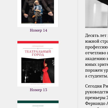
Номер 14
Десять лет
южной стра
профессию 
отчетливо 
академию н
юных зрите
поражен ур
а студенты
Сегодня Ри
Номер 13
руководств
премьеры 2
Фернандо А