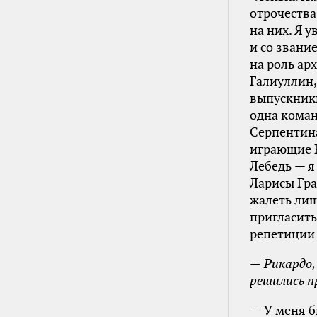
отрочества
на них. Я 
и со звани
на роль ар
Галиуллин,
выпускники
одна коман
Серпентина
играющие Р
Лебедь — я
Ларисы Гра
жалеть лиш
пригласить
репетиции 
— Рикардо, 
решились п
— У меня б