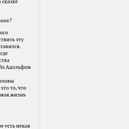
 сказке
мана?
кого
ствить эту
ставился.
где
ства
ЮЗа Адольфом
головы
это то, что
овая жизнь
ре есть некая