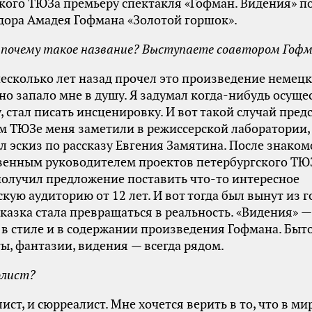
кого ТЮЗа премьеру спектакля «Гофман. Видения» по
дора Амадея Гофмана «Золотой горшок».
 почему такое название? Выступаете соавтором Гоф
несколько лет назад прочел это произведение немец
оно запало мне в душу. Я задумал когда-нибудь осуще
, стал писать инсценировку. И вот такой случай пред
м ТЮЗе меня заметили в режиссерской лаборатории, 
л эскиз по рассказу Евгения Замятина. После знаком
твенным руководителем проектов петербургского Т
олучил предложение поставить что-то интересное
скую аудиторию от 12 лет. И вот тогда был вынут из 
сказка стала превращаться в реальность. «Видения» — 
 в стиле и в содержании произведения Гофмана. Быт
ты, фантазии, видения — всегда рядом.
олист?
ист, и сюрреалист. Мне хочется верить в то, что в ми