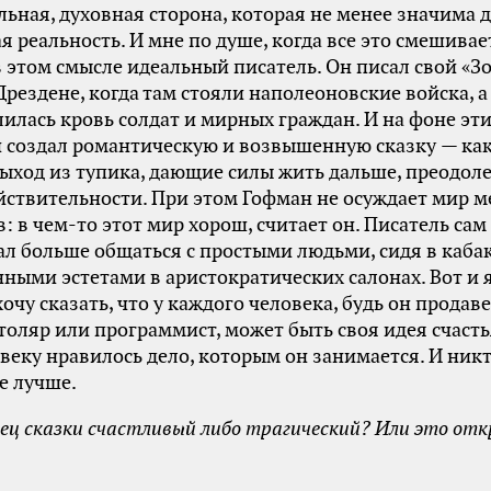
ьная, духовная сторона, которая не менее значима д
я реальность. И мне по душе, когда все это смешивае
 этом смысле идеальный писатель. Он писал свой «З
Дрездене, когда там стояли наполеоновские войска, 
лилась кровь солдат и мирных граждан. И на фоне эт
 создал романтическую и возвышенную сказку — как
выход из тупика, дающие силы жить дальше, преодол
йствительности. При этом Гофман не осуждает мир 
: в чем-то этот мир хорош, считает он. Писатель сам
л больше общаться с простыми людьми, сидя в кабак
ными эстетами в аристократических салонах. Вот и 
хочу сказать, что у каждого человека, будь он продав
столяр или программист, может быть своя идея счасть
веку нравилось дело, которым он занимается. И никт
не лучше.
нец сказки счастливый либо трагический? Или это о