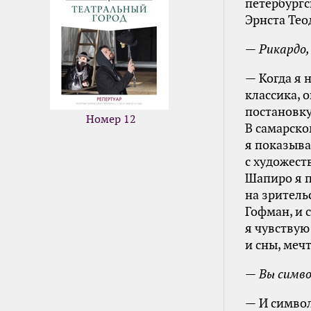
петербургс
Эрнста Тео
— Рикардо,
— Когда я 
классика, 
постановку
Номер 12
В самарско
я показыва
с художес
Шапиро я п
на зритель
Гофман, и 
я чувствую
и сны, меч
— Вы симв
— И символ