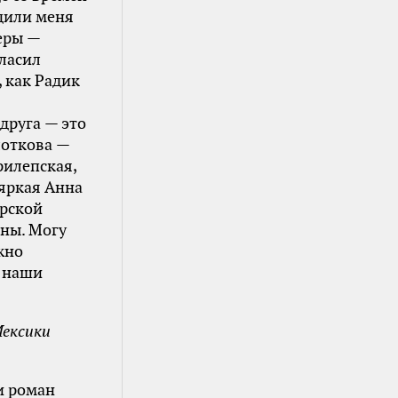
одили меня
теры —
гласил
, как Радик
друга — это
лоткова —
рилепская,
 яркая Анна
ерской
сны. Могу
жно
в наши
Мексики
ли роман