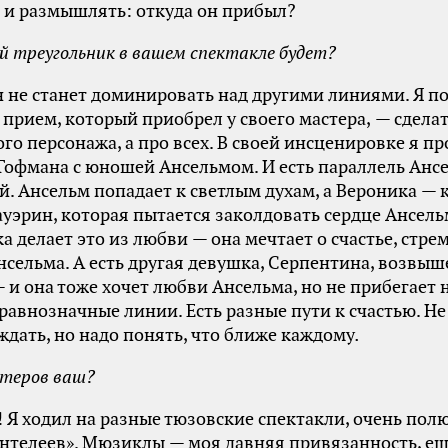
 и размышлять: откуда он прибыл?
 треугольник в вашем спектакле будет?
н не станет доминировать над другими линиями. Я п
прием, который приобрел у своего мастера, — сделат
ого персонажа, а про всех. В своей инсценировке я пр
Гофмана с юношей Ансельмом. И есть параллель Анс
й. Ансельм попадает к светлым духам, а Вероника — 
ауэрин, которая пытается заколдовать сердце Ансель
а делает это из любви — она мечтает о счастье, стр
нсельма. А есть другая девушка, Серпентина, возвыш
 и она тоже хочет любви Ансельма, но не прибегает 
 равнозначные линии. Есть разные пути к счастью. Не
ждать, но надо понять, что ближе каждому
.
теров ваш?
 Я ходил на разные тюзовские спектакли, очень по
нтелеев». Мюзиклы — моя давняя привязанность, ещ