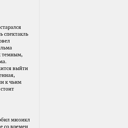
остарался
ь спектакль
овел
ельма
к темным,
ма.
емится выйти
енная,
ни к чьим
 стоит
любил мюзикл
е со времен