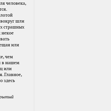
ля человека,
тся.
олотой
а вокруг шли
их страшных
 некое
евать
мещан или
е, чем
я в нашем
ец или
я. Главное,
о здесь
ткрытый