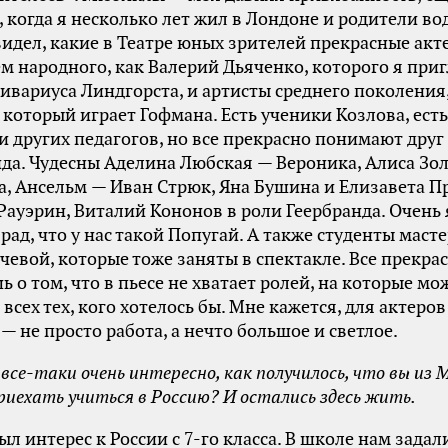
, когда я несколько лет жил в Лондоне и родители в
увидел, какие в Театре юных зрителей прекрасные ак
ем народного, как Валерий Дьяченко, которого я при
хивариуса Линдгорста, и артисты среднего поколения
 который играет Гофмана. Есть ученики Козлова, есть
 других педагогов, но все прекрасно понимают друг 
да. Чудесны Аделина Любская — Вероника, Алиса Зо
, Ансельм — Иван Стрюк, Яна Бушина и Елизавета П
ауэрин, Виталий Кононов в роли Геербранда. Очень
 рад, что у нас такой Попугай. А также студенты маст
чевой, которые тоже заняты в спектакле. Все прекра
ь о том, что в пьесе не хватает ролей, на которые мо
 всех тех, кого хотелось бы. Мне кажется, для актеро
— не просто работа, а нечто большое и светлое.
все-таки очень интересно, как получилось, что вы из 
риехать учиться в Россию? И остались здесь жить.
ыл интерес к России с 7-го класса. В школе нам зада