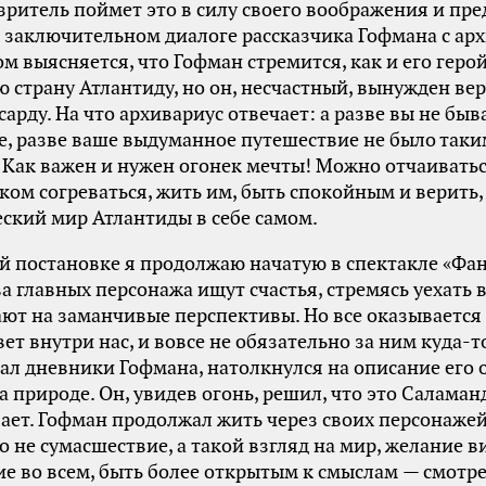
ритель поймет это в силу своего воображения и пр
 В заключительном диалоге рассказчика Гофмана с ар
м выясняется, что Гофман стремится, как и его герой
ю страну Атлантиду, но он, несчастный, вынужден ве
сарду. На что архивариус отвечает: а разве вы не быв
е, разве ваше выдуманное путешествие не было таки
Как важен и нужен огонек мечты! Можно отчаиватьс
ком согреваться, жить им, быть спокойным и верить,
ский мир Атлантиды в себе самом.
 постановке я продолжаю начатую в спектакле «Фан
ва главных персонажа ищут счастья, стремясь уехать в
ют на заманчивые перспективы. Но все оказывается
вет внутри нас, и вовсе не обязательно за ним куда-т
тал дневники Гофмана, натолкнулся на описание его
а природе. Он, увидев огонь, решил, что это Саламан
ает. Гофман продолжал жить через своих персонажей
то не сумасшествие, а такой взгляд на мир, желание в
е во всем, быть более открытым к смыслам — смотр