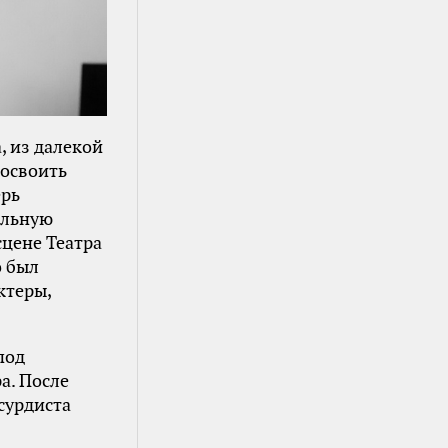
, из далекой
 освоить
ерь
альную
сцене Театра
о был
ктеры,
под
а. После
сурдиста