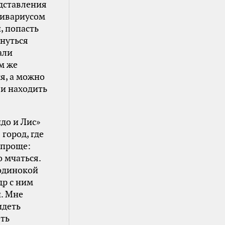
едставления
хивариусом
, попасть
рнуться
али
м же
я, а можно
 и находить
до и Лис»
 город, где
 проще:
о мчаться.
 одинокой
др с ним
. Мне
идеть
еть