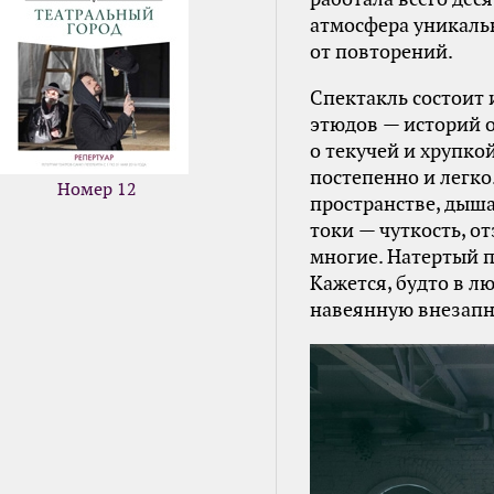
атмосфера уникаль
от повторений.
Спектакль состоит
этюдов — историй 
о текучей и хрупко
постепенно и легко
Номер 12
пространстве, дыша
токи — чуткость, о
многие. Натертый п
Кажется, будто в 
навеянную внезап