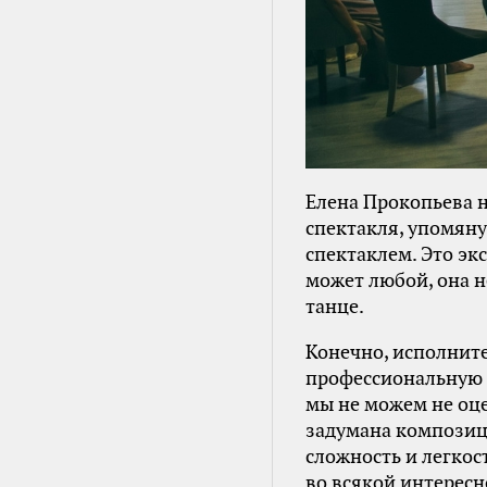
Елена Прокопьева н
спектакля, упомяну
спектаклем. Это э
может любой, она н
танце.
Конечно, исполнит
профессиональную ж
мы не можем не оце
задумана композици
сложность и легкос
во всякой интересн