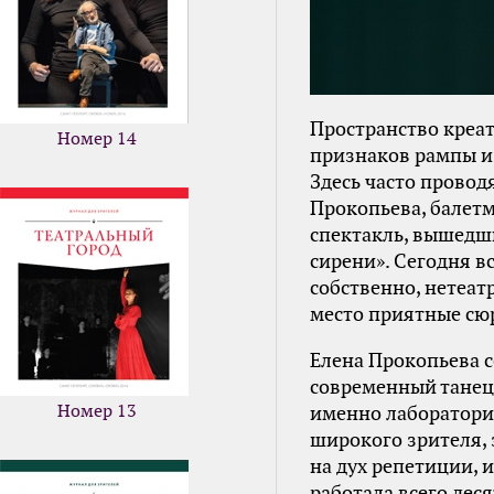
Пространство креат
Номер 14
признаков рампы и 
Здесь часто провод
Прокопьева, балет
спектакль, вышедш
сирени». Сегодня в
собственно, нетеат
место приятные сю
Елена Прокопьева с
современный танец,
Номер 13
именно лаборатория
широкого зрителя, 
на дух репетиции,
работала всего деся