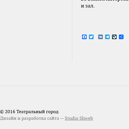
и зал.
Facebook
Twitter
VK
Telegram
LiveJ
От
© 2016 Театральный город
Дизайн и разработка сайта —
Studio Shweb