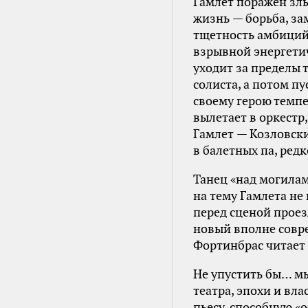
Гамлет поражен злы
жизнь — борьба, за
тщетность амбиций,
взрывной энергети
уходит за пределы т
солиста, а потом пу
своему герою темпе
вылетает в оркестр
Гамлет — Козловски
в балетных па, ред
Танец «над могилам
на тему Гамлета не
перед сценой проез
новый вполне совр
Фортинбрас читает 
Не упустить бы… м
театра, эпохи и вл
пьесу, способную «