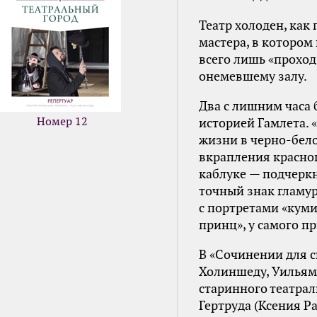
Театр холоден, как
мастера, в котором 
всего лишь «проход»
онемевшему залу.
Два с лишним часа
Номер 12
историей Гамлета. 
жизни в черно-белом
вкрапления красног
каблуке — подчерк
точный знак гламур
с портретами «куми
принц», у самого пр
В «Сочинении для 
Холиншеду, Уильям
старинного театрал
Гертруда (Ксения Р