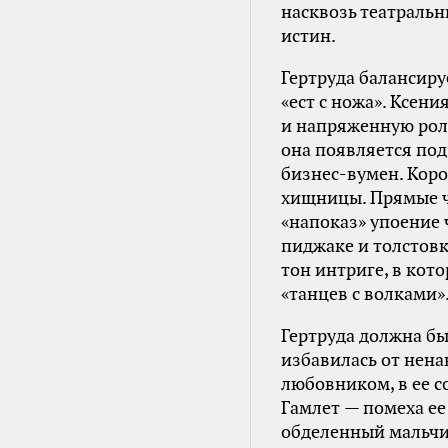
насквозь театраль
истин.
Гертруда балансиру
«ест с ножа». Ксен
и напряженную роль
она появляется под
бизнес-вумен. Кор
хищницы. Прямые ч
«напоказ» упоение 
пиджаке и толстовк
тон интриге, в кот
«танцев с волками»
Гертруда должна бы
избавилась от нена
любовником, в ее с
Гамлет — помеха ее
обделенный мальчик