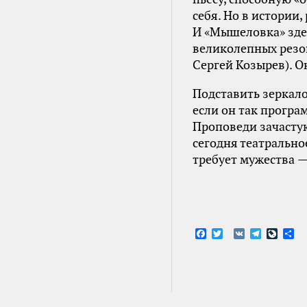
себя. Но в истории
И «Мышеловка» здес
великолепных резон
Сергей Козырев). Он
Подставить зеркало
если он так програ
Проповеди зачастую
сегодня театрально
требует мужества —
Facebook
Twitter
VK
Telegram
LiveJ
От