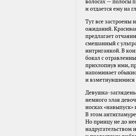
волосах — полосы п
и отдается ему на 
Тут все застроены
ожиданий. Красивая
предлагает отчаян
смешанный с ультр
интриганкой. В кон
бокал с отравленны
прихлопнув ими, пр
напоминает обыкн
и взметнувшимися 
Девушка-загляденье
немного злая девоч
носках «навыпуск» 
В этом антигламуре
Но принцу не до н
надругательством 