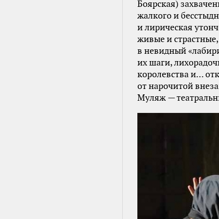
Боярская) захваче
жалкого и бесстыдн
и лирическая утонче
живые и страстные,
в невидный «лабир
их шаги, лихорадоч
королевства и… отк
от нарочитой внез
Муляж — театральны