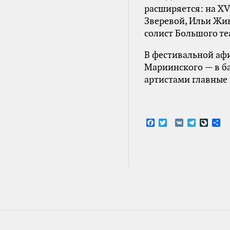
расширяется: на X
Зверевой, Ильи Жи
солист Большого те
В фестивальной афи
Мариинского — в ба
артистами главные 
Facebook
Twitter
VK
Telegram
LiveJ
От