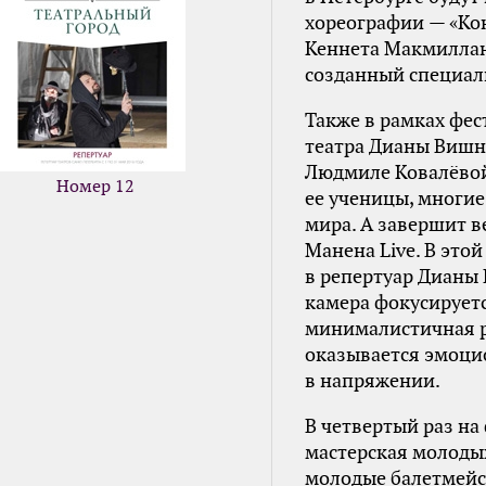
хореографии — «Ко
Кеннета Макмиллана
созданный специал
Также в рамках фе
театра Дианы Вишнё
Людмиле Ковалёвой
Номер 12
ее ученицы, многи
мира. А завершит в
Манена Live. В это
в репертуар Дианы 
камера фокусируетс
минималистичная ра
оказывается эмоци
в напряжении.
В четвертый раз на
мастерская молодых
молодые балетмейст