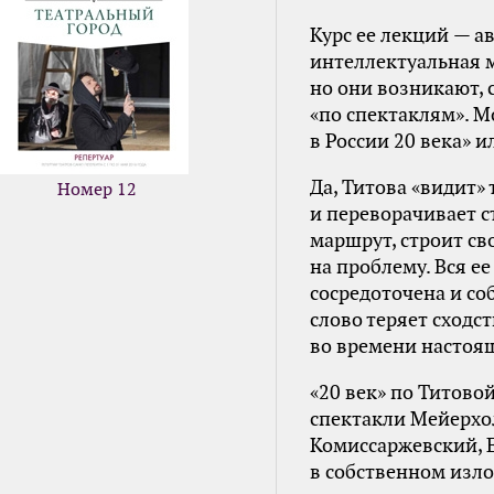
Курс ее лекций — а
интеллектуальная м
но они возникают, 
«по спектаклям». М
в России 20 века» и
Да, Титова «видит» 
Номер 12
и переворачивает с
маршрут, строит св
на проблему. Вся е
сосредоточена и соб
слово теряет сходс
во времени настоя
«20 век» по Титово
спектакли Мейерхол
Комиссаржевский, Е
в собственном изло