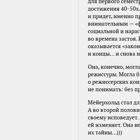
для первого семест
достижения 40-50х.
и придет, именно п
внимательным — «фи
социальной и нарас
во времена застоя. 
оказывается «закон
и концы… и снова н
Она, конечно, могл
режиссуры. Могла 
о режиссерских кон
не понимать: без п
Мейерхольд стал дл
А во второй полови
своему исповедует.
ей изменяет. Она н
их тайны…)))