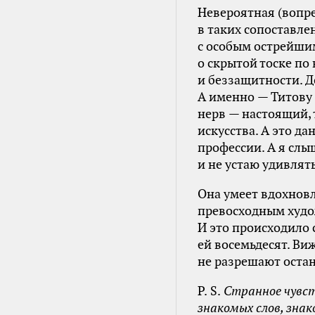
Невероятная (вопре
в таких сопоставле
с особым острейшим
о скрытой тоске по 
и беззащитности. Д
А именно — Титову 
нерв — настоящий, 
искусства. А это д
профессии. А я слыш
и не устаю удивлять
Она умеет вдохновля
превосходным худо
И это происходило с
ей восемьдесят. Виж
не разрешают остан
P. S.
Странное чувст
знакомых слов, зна