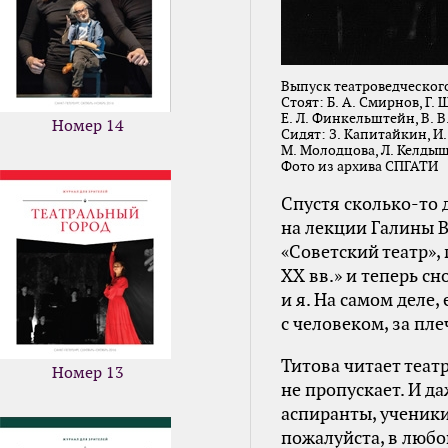
Выпуск театроведческого 
Стоят: Б. А. Смирнов, Г. 
Е. Л. Финкельштейн, В. В
Номер 14
Сидят: З. Капитайкин, И.
М. Молодцова, Л. Келды
Фото из архива СПГАТИ
Спустя сколько-то 
на лекции Галины В
«Советский театр»,
XX вв.» и теперь сн
и я. На самом деле
с человеком, за пл
Титова читает теат
Номер 13
не пропускает. И да
аспиранты, ученики
пожалуйста, в любо