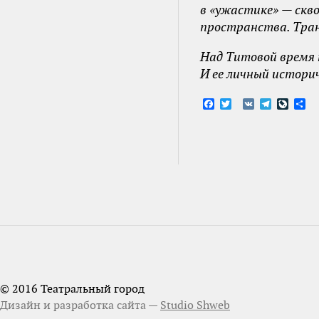
в «ужастике» — скв
пространства. Тра
Над Титовой время 
И ее личный историч
Facebook
Twitter
VK
Telegram
LiveJ
От
© 2016 Театральный город
Дизайн и разработка сайта —
Studio Shweb